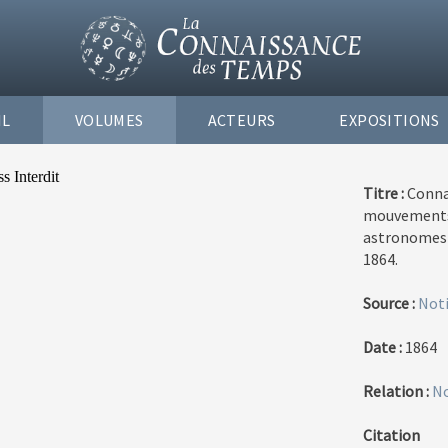
IL
VOLUMES
ACTEURS
EXPOSITIONS
Titre :
Conna
mouvements 
astronomes e
1864.
Source :
Noti
Date :
1864
Relation :
No
Citation